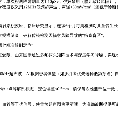
，单次检测辐射剂量达1-10μSv，孕妇禁用（胎儿致畸风险），
度仪采用≤2MHz低频超声波，声强<30mW/cm²（远低于诊断超
效应。临床研究显示，连续6个月每周检测对儿童骨生长无影响（Ped
规模筛查，破解传统检测因辐射风险导致的“筛查盲区”。
”到“精准解剖定位”
度受限。山东国康通过多频探头矩阵技术与深度学习降噪，实现
z-600kHz超声波，AI根据患者体型（如肥胖者优先选择低频
胫骨中点等解剖标志，定位误差<0.5mm，确保每次检测部位
膜、血管等干扰信号，使骨骼超声图像更清晰，为准确诊断提供可