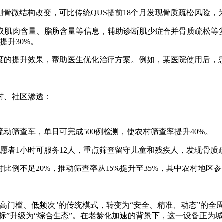
预测骨微结构改变，可比传统QUS提前18个月发现骨质疏松风险
获取肌肉含量、脂肪含量等信息，辅助诊断肌少症合并骨质疏松
提升30%。
的提升效果，帮助医生优化治疗方案。例如，某医院使用后，患者
村、社区渗透：
动筛查车，单日可完成500例检测，使农村筛查率提升40%。
愿者1小时可服务12人，重点筛查留守儿童和残疾人，发现骨质
例不足20%，推动筛查率从15%提升至35%，其中农村地区
“高门槛、低频次”的传统模式，转变为“安全、精准、动态”的
标”升级为“综合生态”。在老龄化加速的背景下，这一设备正为