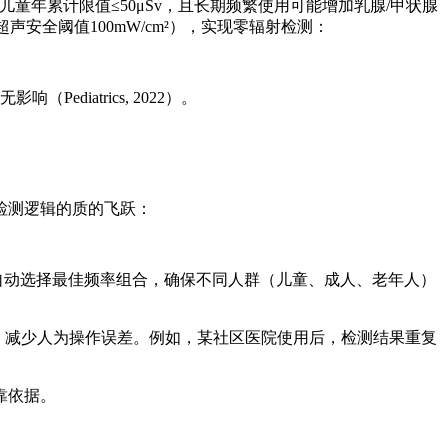
儿童年累计限值≤50μSv，且长期频繁使用可能增加乳腺/甲状腺
声安全阈值100mW/cm²），实现零辐射检测：
iatrics, 2022）。
检测逻辑的质的飞跃：
穿透）自动选择最佳频率组合，确保不同人群（儿童、成人、老年人）
一致，减少人为操作误差。例如，某社区医院使用后，检测结果重复
靠依据。