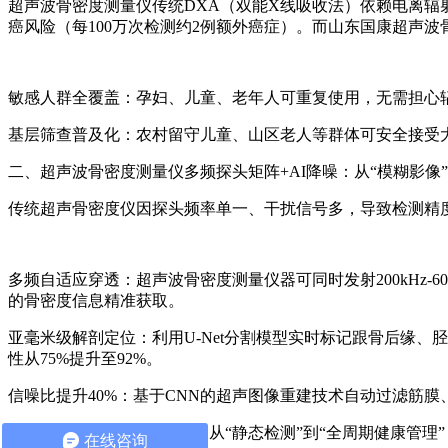
超声波骨密度测量仪
传统DXA（双能X线吸收法）依赖电离辐射
癌风险（每100万次检测约2例额外癌症）。而山东国康超声波骨密
敏感人群全覆盖：孕妇、儿童、老年人可重复使用，无需担心辐射累积
基层筛查普及化：农村留守儿童、山区老人等群体可安全接受大
二、
超声波骨密度测量仪
多频探头矩阵+AI降噪：从“模糊影像
传统超声骨密度仪因探头频率单一、干扰信号多，导致检测精
多频自适应穿透：
超声波骨密度测量仪
器可同时发射200kH
的骨密度信息精准获取。
亚毫米级解剖定位：利用U-Net分割模型实时标记跟骨后缘、
性从75%提升至92%。
信噪比提升40%：基于CNN的超声图像重建技术自动过滤筋
三、动态追踪+多模态融合：从“静态检测”到“全周期健康管理”
在线咨询