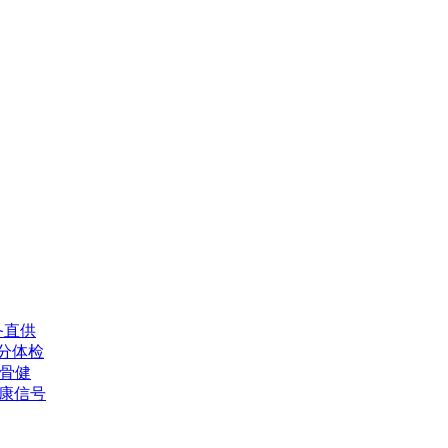
备直供
分体检
估骨健
康信号