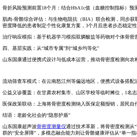
骨折风险预测前置18个月：结合HbA1c值（血糖控制指标）
肌肉-骨骼综合评估：与生物电阻抗（BIA）联合检测，同步
密度降低的患者制定个性化康复方案，3个月后患者步态稳定性
治疗响应模拟：基于机器学习模拟双膦酸盐等药物对个体骨密度
四、基层实践：从“城市专属”到“城乡均等化”
山东国康通过便携式设计与低成本运营，推动骨密度检测向农
流动筛查车模式：在云南怒江州等偏远地区，便携式设备搭配流
公益义诊覆盖：在甘肃农村集市、山区学校等临时摊位，1名志
医保政策联动：上海将骨密度检测纳入医保定额报销，居民自付比
结语：老龄化社会的“隐形护盾”
山东国康超声波
骨密度测量仪
通过技术革新，将骨密度检测从
群的“安全屏障”，多模态融合能力则让骨骼健康评估从“单一指