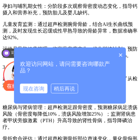
孕妇与哺乳期女性：分阶段多次观察骨密度动态变化，指导钙
摄入和营养补充，预防胎儿及婴儿缺钙。
儿童发育监测：通过超声检测腕骨骨龄，结合AI生长曲线预
测，及时发现生长迟缓或性早熟导致的骨龄异常，数据准确率
达92%。
运动员骨骼健康管理：监测骨密度变化，优化训练计划，预防
可以介绍下你们的产品么？
×
运动损伤。例如，某马拉松俱乐部使用后伤病率下降40%。
欢迎访问网站，请问需要咨询哪款产
3. 慢性病防控的闭环管理
品？
超声波骨密度检测仪与智能健康管理平台的结合，实现了从检
测到干预的闭环：
现在咨询
稍后再说
糖尿病与肾病管理：超声检测足跟骨密度，预测糖尿病足溃疡
风险（骨密度每降低10%，溃疡风险增加25%）；监测肾病患
者甲状旁腺激素（PTH）升高导致的肾性骨病，指导降磷治
疗。
骨折愈合评估：通过超声检测骨折部位声速变化，量化骨痂形