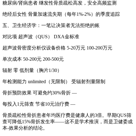
糖尿病/肾病患者 继发性骨质疏松高发，安全高频监测
绝经后女性 骨量加速流失期（每年1%-2%）的季度追踪
五、卫生经济学：一笔让决策者无法拒绝的账
对比项 超声波（QUS） DXA金标准
超声波骨密度分析仪设备价格 5-20万元 100-200万元
单次成本 50-200元 200-500元
辐射 零 低剂量（胸片1/30）
年检测能力 unlimited（无限制） 受辐射剂量限制
骨折预防效果 可避免约30%骨折 —
每投入1元筛查 节省10元治疗费 —
骨质疏松性骨折患者年均医疗费是健康人的3倍。早期QUS筛
查可降低15%骨折发生率——这不是学术推演，而是卫健委成
本-效果分析的结论。