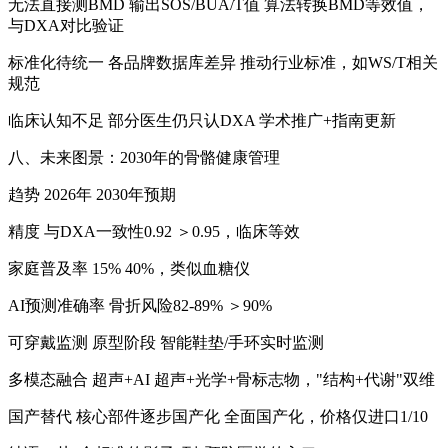
无法直接测BMD 输出SOS/BUA/T值 算法转换BMD等效值，
与DXA对比验证
标准化待统一 各品牌数据库差异 推动行业标准，如WS/T相关
规范
临床认知不足 部分医生仍只认DXA 学术推广+指南更新
八、未来图景：2030年的骨骼健康管理
趋势 2026年 2030年预期
精度 与DXA一致性0.92 ＞0.95，临床等效
家庭普及率 15% 40%，类似血糖仪
AI预测准确率 骨折风险82-89% ＞90%
可穿戴监测 原型阶段 智能鞋垫/手环实时监测
多模态融合 超声+AI 超声+光学+骨标志物，"结构+代谢"双维
国产替代 核心部件逐步国产化 全面国产化，价格仅进口1/10