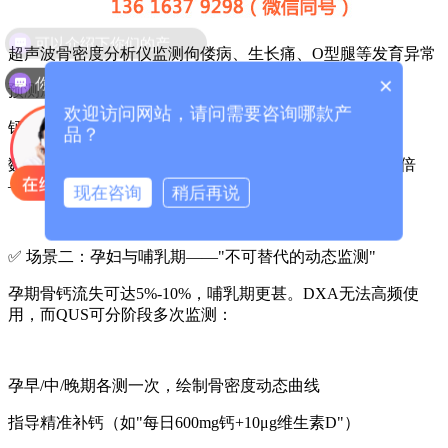
超声波骨密度分析仪监测佝偻病、生长痛、O型腿等发育异常
你们是怎么收费的呢？
×
预测成年骨峰值水平（AI准确率达95%）
欢迎访问网站，请问需要咨询哪款产
钙/维生素D缺乏的早期发现与干预评估
品？
数据：儿童期骨量累积不足，成年后骨质疏松风险增加3倍
——QUS是拦截这一风险的唯一可行工具。
现在咨询
稍后再说
✅ 场景二：孕妇与哺乳期——"不可替代的动态监测"
孕期骨钙流失可达5%-10%，哺乳期更甚。DXA无法高频使
用，而QUS可分阶段多次监测：
孕早/中/晚期各测一次，绘制骨密度动态曲线
指导精准补钙（如"每日600mg钙+10μg维生素D"）