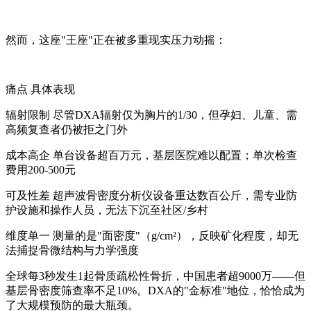
然而，这座"王座"正在被多重现实压力动摇：
痛点 具体表现
辐射限制 尽管DXA辐射仅为胸片的1/30，但孕妇、儿童、需
高频复查者仍被拒之门外
成本高企 单台设备超百万元，基层医院难以配置；单次检查
费用200-500元
可及性差 超声波骨密度分析仪设备重达数百公斤，需专业防
护设施和操作人员，无法下沉至社区/乡村
维度单一 测量的是"面密度"（g/cm²），反映矿化程度，却无
法捕捉骨微结构与力学强度
全球每3秒发生1起骨质疏松性骨折，中国患者超9000万——但
基层骨密度筛查率不足10%。DXA的"金标准"地位，恰恰成为
了大规模预防的最大瓶颈。