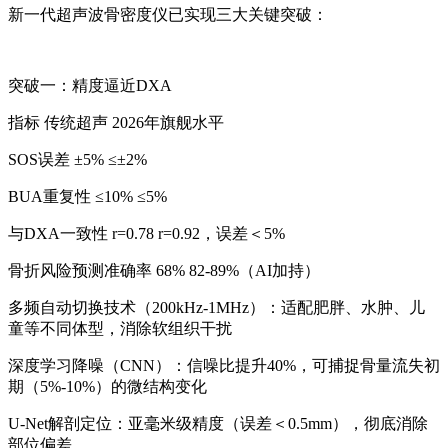
新一代超声波骨密度仪已实现三大关键突破：
突破一：精度逼近DXA
指标 传统超声 2026年旗舰水平
SOS误差 ±5% ≤±2%
BUA重复性 ≤10% ≤5%
与DXA一致性 r=0.78 r=0.92，误差＜5%
骨折风险预测准确率 68% 82-89%（AI加持）
多频自动切换技术（200kHz-1MHz）：适配肥胖、水肿、儿
童等不同体型，消除软组织干扰
深度学习降噪（CNN）：信噪比提升40%，可捕捉骨量流失初
期（5%-10%）的微结构变化
U-Net解剖定位：亚毫米级精度（误差＜0.5mm），彻底消除
部位偏差