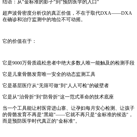
结语：从"金标准的影子"到"预防医学的入口"
超声波骨密度分析仪的真正价值，不在于取代DXA——DXA
在确诊和治疗监测中的地位不可动摇。
它的价值在于：
它是9000万骨质疏松患者中绝大多数人唯一能触及的检测手段
它是儿童骨骼发育唯一安全的动态监测工具
它是基层医疗从"无筛可做"到"人人可检"的破壁者
它是从"治骨折"到"防骨折"这一范式革命的技术底座
当一个工具能让村医背进山寨、让孕妇每月安心检测、让孩子
的骨骼发育不再是"黑箱"——它就不再只是"金标准的候选"，
而是预防医学时代真正的"金标准"。