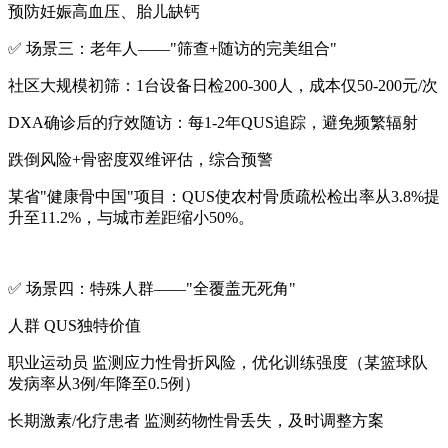
预防妊娠高血压、胎儿缺钙
✅ 场景三：老年人——"筛查+随访的完美组合"
社区大规模初筛：1台设备日检200-300人，成本仅50-200元/次
DXA确诊后的疗效随访：每1-2年QUS追踪，避免频繁辐射
跌倒风险+骨密度双维评估，综合预警
某省"健康骨中国"项目：QUS使农村骨质疏松检出率从3.8%提
升至11.2%，与城市差距缩小50%。
✅ 场景四：特殊人群——"全覆盖无死角"
人群 QUS独特价值
职业运动员 监测应力性骨折风险，优化训练强度（某篮球队
发病率从3例/年降至0.5例）
长期激素/化疗患者 监测药物性骨丢失，及时调整方案