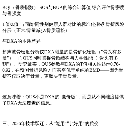
BQI（骨质指数） SOS与BUA的综合计算值 综合评估骨密度
与骨强度
T值/Z值 与同龄/同性别健康人群对比的标准化指标 骨折风险
分层（正常/骨量减少/骨质疏松）
与DXA的本质差异
超声波骨密度分析仪DXA测量的是骨矿化密度（"骨头有多
硬"），而QUS同时捕捉骨微结构与力学性能（"骨头有多
韧"）。研究证实，QUS参数与DXA的T值相关性达r=0.78-
0.92，在预测骨折风险方面甚至优于单纯的BMD——因为骨
折不仅取决于骨量，更取决于骨质量。
这意味着：QUS不是DXA的"廉价版"，而是从不同维度提供
了DXA无法覆盖的信息。
三、2026年技术跃迁：从"能用"到"好用"的质变