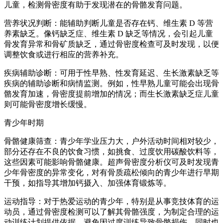
儿童，检测骨密度有助于发现潜在的骨骼发育问题。
营养状况判断：能辅助判断儿童是否存在钙、维生素 D 等营
养素缺乏。像钙缺乏症、维生素 D 缺乏等情况，会引起儿童
骨发育异常和骨矿质缺乏，通过骨密度检查可及时发现，以便
调整饮食或进行相应的营养补充。
疾病辅助诊断：可用于性早熟、性发育延迟、生长激素缺乏等
疾病的辅助诊断和病情监测。例如，性早熟儿童可能会出现骨
骼发育加速，骨密度提前增加的情况；而生长激素缺乏症儿童
则可能骨密度增长缓慢。
青少年时期
骨骼健康筛查：青少年学业压力大，户外活动时间相对较少，
部分还存在不良的饮食习惯，如挑食、过度饮用碳酸饮料等，
这些因素可能影响骨骼健康。超声骨密度分析仪可及时发现青
少年骨密度的异常变化，对有骨质疏松倾向的青少年进行早期
干预，如指导其增加钙摄入、加强体育锻炼等。
运动指导：对于热爱运动的青少年，特别是从事竞技体育的运
动员，通过骨密度检测可以了解其骨骼强度，为制定合理的运
动训练计划提供依据，避免因过度训练导致骨骼损伤，同时也