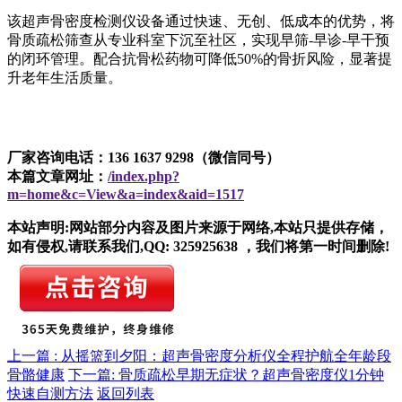
该超声骨密度检测仪设备通过快速、无创、低成本的优势，将
骨质疏松筛查从专业科室下沉至社区，实现早筛-早诊-早干预
的闭环管理。配合抗骨松药物可降低50%的骨折风险，显著提
升老年生活质量。
厂家咨询电话：136 1637 9298（微信同号）
本篇文章网址：
/index.php?
m=home&c=View&a=index&aid=1517
本站声明:网站部分内容及图片来源于网络,本站只提供存储，
如有侵权,请联系我们,QQ: 325925638 ，我们将第一时间删除!
上一篇 : 从摇篮到夕阳：超声骨密度分析仪全程护航全年龄段
骨骼健康
下一篇: 骨质疏松早期无症状？超声骨密度仪1分钟
快速自测方法
返回列表