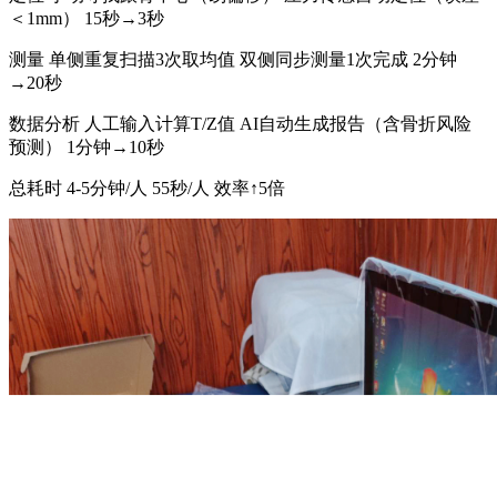
＜1mm） 15秒→3秒
测量 单侧重复扫描3次取均值 双侧同步测量1次完成 2分钟
→20秒
数据分析 人工输入计算T/Z值 AI自动生成报告（含骨折风险
预测） 1分钟→10秒
总耗时 4-5分钟/人 55秒/人 效率↑5倍